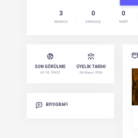
3
0
0
MAKALE
ARKADAŞ
TAKİP
SON GÖRÜLME
ÜYELİK TARİHİ
62 YIL ÖNCE
06 Mayıs 2026
BİYOGRAFİ