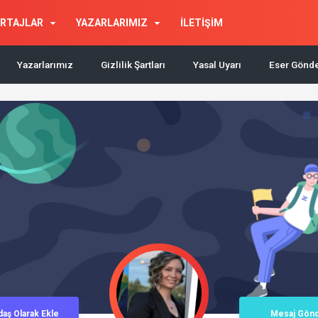
RTAJLAR
YAZARLARIMIZ
İLETİŞİM
Yazarlarımız
Gizlilik Şartları
Yasal Uyarı
Eser Gönd
daş
Olarak
Ekle
Mesaj
Gön