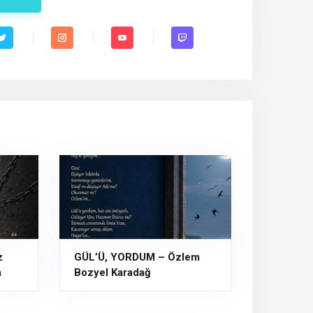
z
GÜL’Ü, YORDUM – Özlem
a
Bozyel Karadağ