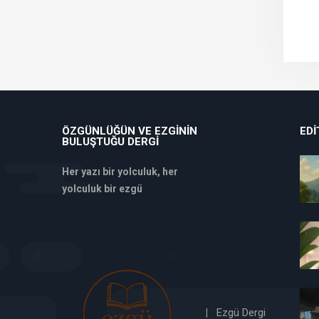
ÖZGÜNLÜĞÜN VE EZGININ
EDI
BULUŞTUĞU DERGI
Her yazı bir yolculuk, her
yolculuk bir ezgü
deneme
bonusu
veren
siteler
deneme
bonusu
|
Ezgü Dergi