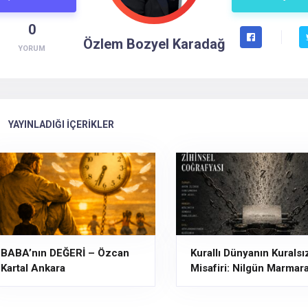
0
Özlem Bozyel Karadağ
YORUM
YAYINLADIĞI İÇERİKLER
BABA’nın DEĞERİ – Özcan
Kurallı Dünyanın Kuralsı
Kartal Ankara
Misafiri: Nilgün Marmar