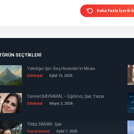
Daha Fazla İçerik G
TÖRÜN SEÇTIKLERI
Yalınlığın Şiiri: Beş Hececiler’in Mirası
Edebiyat
Eylül 13, 2025
Cennet BAYRAKAL – Eğitimci, Şair, Yazar
Edebiyat
Mayıs 3, 2026
Yıldız SARAR -Şair
Yazarlarımız
Eylül 7, 2025