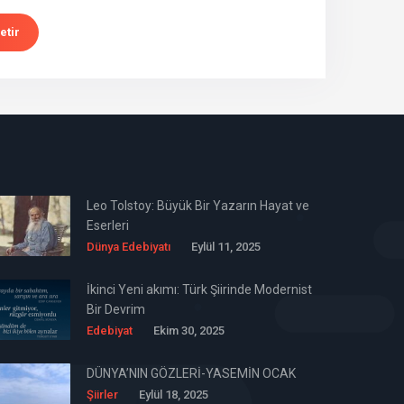
etir
Leo Tolstoy: Büyük Bir Yazarın Hayat ve
Eserleri
Dünya Edebiyatı
Eylül 11, 2025
İkinci Yeni akımı: Türk Şiirinde Modernist
Bir Devrim
Edebiyat
Ekim 30, 2025
DÜNYA’NIN GÖZLERİ-YASEMİN OCAK
Şiirler
Eylül 18, 2025