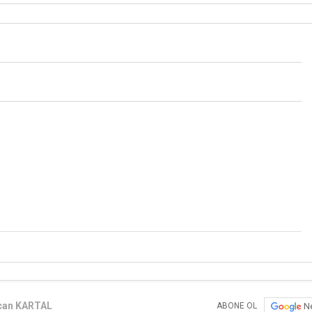
can KARTAL
N
ABONE OL