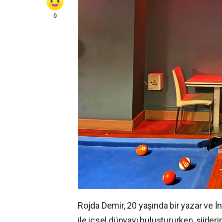
0
Rojda Demir, 20 yaşında bir yazar ve İng
ile içsel dünyayı buluştururken, şiirler