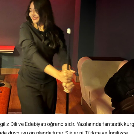
iliz Dili ve Edebiyatı öğrencisidir. Yazılarında fantastik kur
inde duyguyu ön planda tutar. Şiirlerini Türkçe ve İngilizce