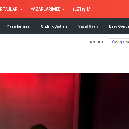
RTAJLAR
YAZARLARIMIZ
İLETİŞİM
Yazarlarımız
Gizlilik Şartları
Yasal Uyarı
Eser Gönd
N
ABONE OL