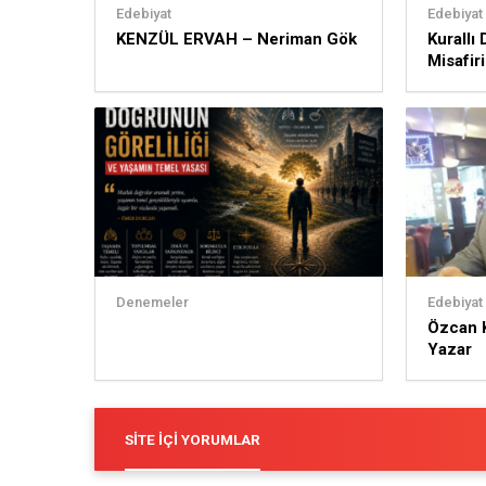
Edebiyat
Edebiyat
KENZÜL ERVAH – Neriman Gök
Kurallı
Misafir
Denemeler
Edebiyat
Özcan K
Yazar
SITE İÇI YORUMLAR