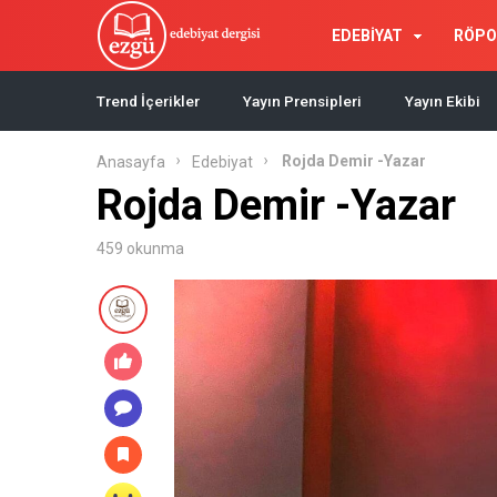
EDEBİYAT
RÖPO
Trend İçerikler
Yayın Prensipleri
Yayın Ekibi
Rojda Demir -Yazar
Anasayfa
Edebiyat
Rojda Demir -Yazar
459 okunma