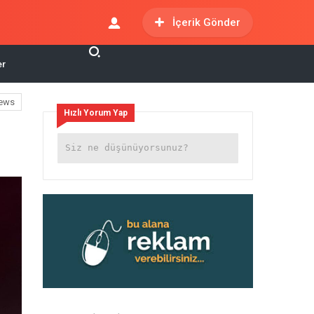
İçerik Gönder
er
ews
Hızlı Yorum Yap