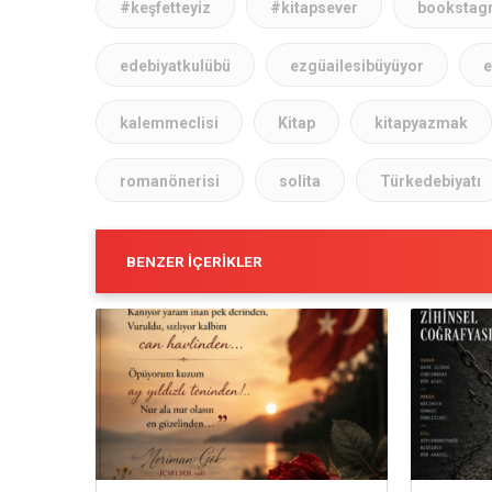
#keşfetteyiz
#kitapsever
bookstag
edebiyatkulübü
ezgüailesibüyüyor
e
kalemmeclisi
Kitap
kitapyazmak
romanönerisi
solita
Türkedebiyatı
BENZER İÇERIKLER