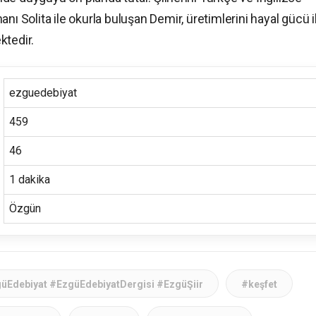
nı Solita ile okurla buluşan Demir, üretimlerini hayal gücü i
ktedir.
ezguedebiyat
459
46
1 dakika
Özgün
üEdebiyat #EzgüEdebiyatDergisi #EzgüŞiir
#keşfet