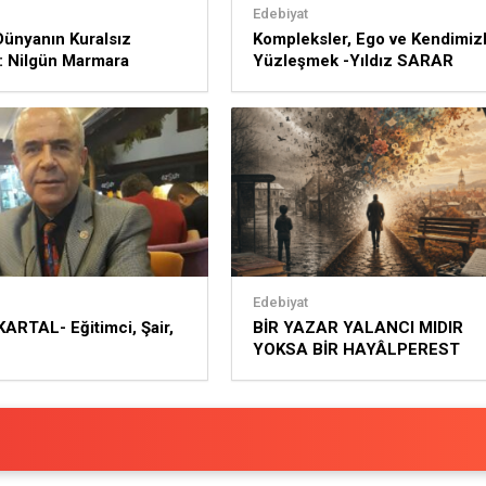
Edebiyat
 Dünyanın Kuralsız
Kompleksler, Ego ve Kendimiz
i: Nilgün Marmara
Yüzleşmek -Yıldız SARAR
Edebiyat
ARTAL- Eğitimci, Şair,
BİR YAZAR YALANCI MIDIR
YOKSA BİR HAYÂLPEREST
MİDİR? -ZÜMRÜT ÖZGÜLER