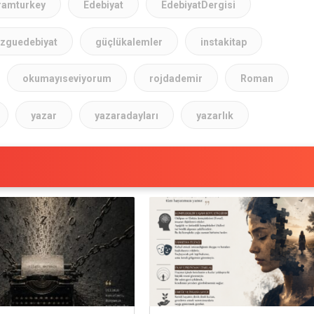
ramturkey
Edebiyat
EdebiyatDergisi
zguedebiyat
güçlükalemler
instakitap
okumayıseviyorum
rojdademir
Roman
yazar
yazaradayları
yazarlık