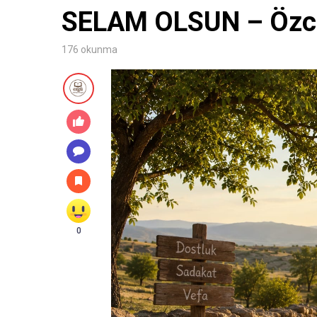
SELAM OLSUN – Özc
176 okunma
0