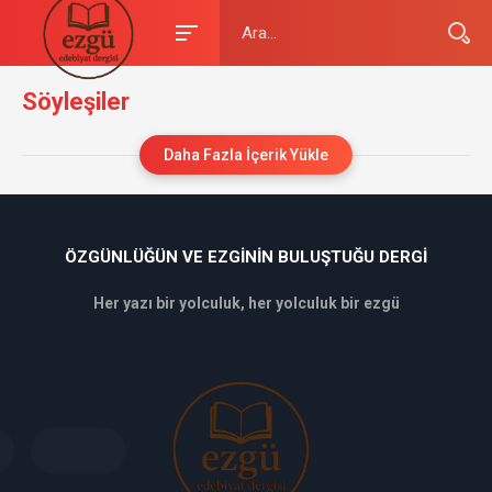
Söyleşiler
Daha Fazla İçerik Yükle
ÖZGÜNLÜĞÜN VE EZGININ BULUŞTUĞU DERGI
Her yazı bir yolculuk, her yolculuk bir ezgü
deneme
bonusu
veren
siteler
deneme
bonusu