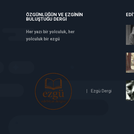
ÖZGÜNLÜĞÜN VE EZGININ
EDI
BULUŞTUĞU DERGI
Her yazı bir yolculuk, her
yolculuk bir ezgü
deneme
bonusu
veren
siteler
deneme
bonusu
|
Ezgü Dergi
verabet
giriş