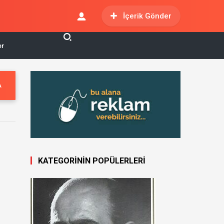
İçerik Gönder
er
A
KATEGORİNİN POPÜLERLERİ