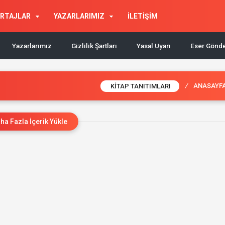
RTAJLAR
YAZARLARIMIZ
İLETİŞİM
Yazarlarımız
Gizlilik Şartları
Yasal Uyarı
Eser Gönd
/
ANASAYF
KITAP TANITIMLARI
ha Fazla İçerik Yükle