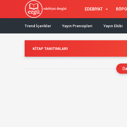
EDEBİYAT
RÖPO
Trend İçerikler
Yayın Prensipleri
Yayın Ekibi
KITAP TANITIMLARI
Da