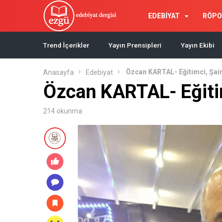
EDEBİYAT
RÖPO
Trend İçerikler
Yayın Prensipleri
Yayın Ekibi
Özcan KARTAL- Eğitimci, Şair
Anasayfa
Edebiyat
Özcan KARTAL- Eğitim
214 okunma