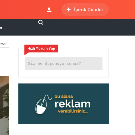
İçerik Gönder
er
ews
Hızlı Yorum Yap