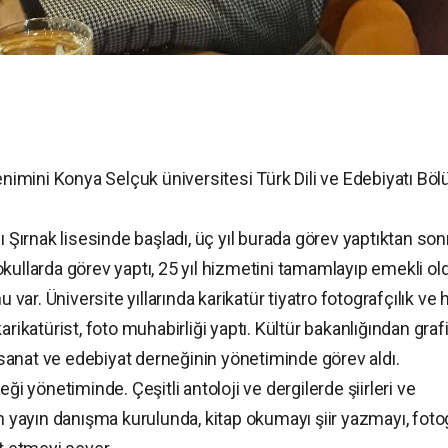
renimini Konya Selçuk üniversitesi Türk Dili ve Edebiyatı Bö
ı Şırnak lisesinde başladı, üç yıl burada görev yaptıktan son
i okullarda görev yaptı, 25 yıl hizmetini tamamlayıp emekli ol
 var. Üniversite yıllarında karikatür tiyatro fotografçılık ve 
rikatürist, foto muhabirliği yaptı. Kültür bakanlığından graf
k sanat ve edebiyat derneğinin yönetiminde görev aldı.
ği yönetiminde. Çeşitli antoloji ve dergilerde şiirleri ve
in yayın danışma kurulunda, kitap okumayı şiir yazmayı, foto