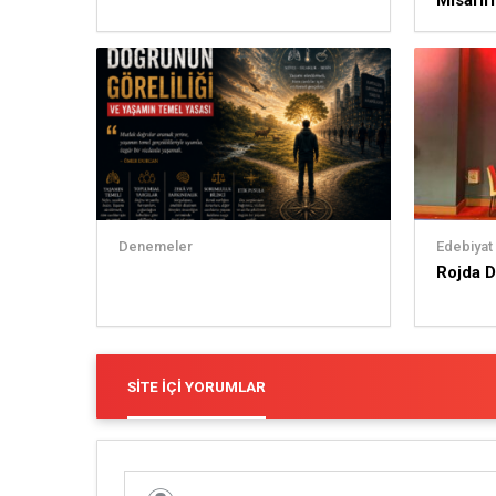
Misafir
Denemeler
Edebiyat
Rojda D
SITE İÇI YORUMLAR