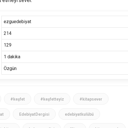
 etmeyi sever.
ezguedebiyat
214
129
1 dakika
Özgün
#keşfet
#keşfetteyiz
#kitapsever
at
EdebiyatDergisi
edebiyatkulübü