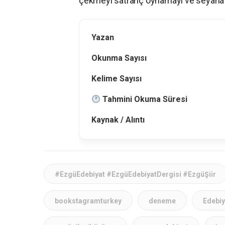
çekmeyi satranç oynamayı ve seyahat
Yazan
Okunma Sayısı
Kelime Sayısı
Tahmini Okuma Süresi
Kaynak / Alıntı
#EzgüEdebiyat #EzgüEdebiyatDergisi #EzgüŞiir
bookstagramturkey
deneme
Edebiy