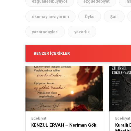
ezgüailesibüyüyor
ezguedebiyat
in
okumayıseviyorum
Öykü
Şair
yazaradayları
yazarlık
BENZER İÇERIKLER
Edebiyat
Edebiyat
KENZÜL ERVAH – Neriman Gök
Kurallı