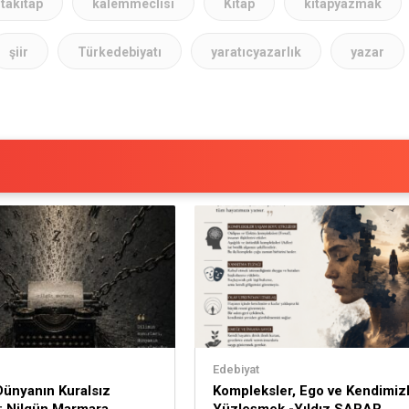
stakitap
kalemmeclisi
Kitap
kitapyazmak
şiir
Türkedebiyatı
yaratıcyazarlık
yazar
Edebiyat
 Dünyanın Kuralsız
Kompleksler, Ego ve Kendimiz