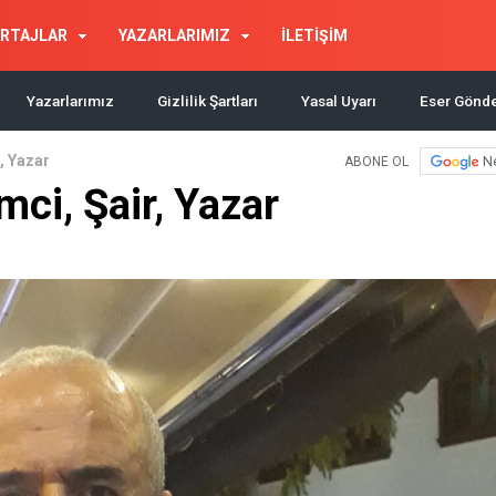
RTAJLAR
YAZARLARIMIZ
İLETİŞİM
Yazarlarımız
Gizlilik Şartları
Yasal Uyarı
Eser Gönd
, Yazar
N
ABONE OL
ci, Şair, Yazar