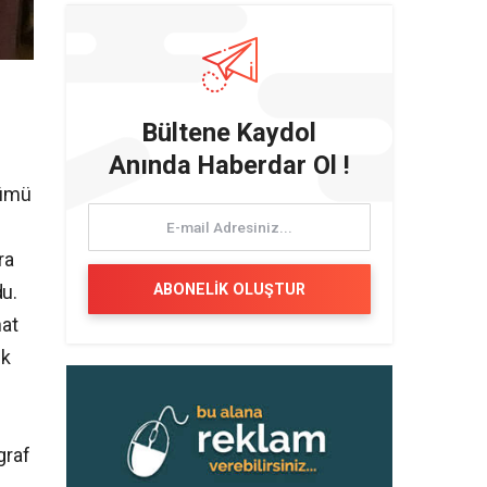
Bültene Kaydol
Anında Haberdar Ol !
lümü
ra
ABONELİK OLUŞTUR
du.
hat
ik
graf