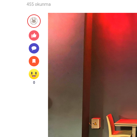
455 okunma
0