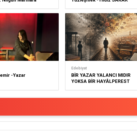
i: Nilgün Marmara
Yüzleşmek -Yıldız SARAR
Edebiyat
emir -Yazar
BİR YAZAR YALANCI MIDIR
YOKSA BİR HAYÂLPEREST
MİDİR? -ZÜMRÜT ÖZGÜLER