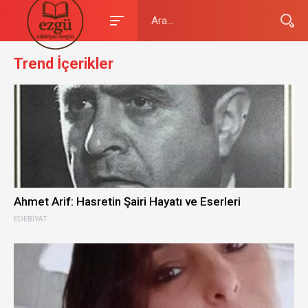
Trend İçerikler
Ahmet Arif: Hasretin Şairi Hayatı ve Eserleri
EDEBIYAT