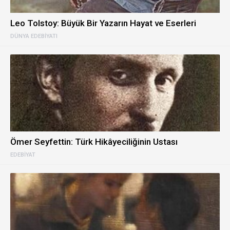
Leo Tolstoy: Büyük Bir Yazarın Hayat ve Eserleri
DÜNYA EDEBIYATI
Ömer Seyfettin: Türk Hikâyeciliğinin Ustası
EDEBIYAT