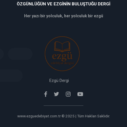
ÖZGÜNLÜĞÜN VE EZGININ BULUŞTUĞU DERGI
Her yazı bir yolculuk, her yolculuk bir ezgü
deneme
bonusu
veren
siteler
deneme
bonusu
verabet
giriş
Ezgü Dergi
www.ezguedebiyat.com.tr © 2025 | Tüm Hakları Saklıdır.