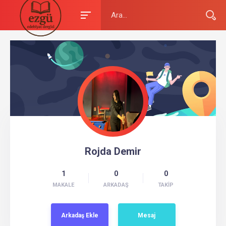
Rojda Demir
1
0
0
MAKALE
ARKADAŞ
TAKİP
Arkadaş
Ekle
Mesaj