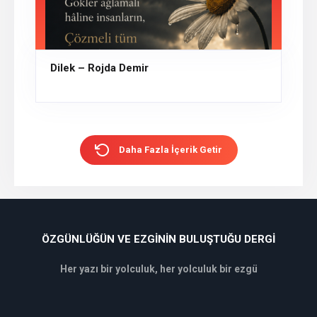
Dilek – Rojda Demir
Daha Fazla İçerik Getir
ÖZGÜNLÜĞÜN VE EZGININ BULUŞTUĞU DERGI
Her yazı bir yolculuk, her yolculuk bir ezgü
deneme