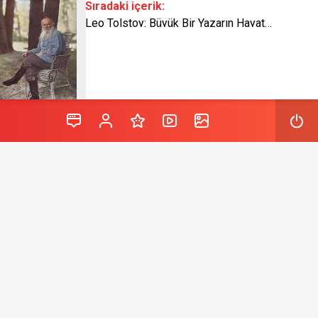
Sıradaki içerik:
Leo Tolstoy: Büyük Bir Yazarın Hayat ve Eserleri
Ömer Seyfettin (1884-1920), Türk edebiyatının en
önemli hikâye yazarlarındandır. Kısa ama yoğun bir
yaşam süren Seyfettin, eserleriyle Türk hikâyeciliğine
yeni bir soluk getirmiş, dil ve üslubuyla da edebiyatımıza
damgasını vurmuştur.
Hayatının Önemli Durakları
Ömer Seyfettin, 11 Mart 1884’te Gönen, Balıkesir’de
doğdu. Babası Seyfettin Bey, annesi Fatma Hanım’dır.
İlköğrenimini Gönen’de tamamladıktan sonra, 1893’te
İstanbul’a gelerek Kuleli Askeri İdadisi’ne girdi. Daha