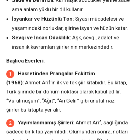
Sade ve Derin Dil:
Karmaşık sözcükler yerine sade
ama anlam yüklü bir dil kullanır.
İsyankar ve Hüzünlü Ton:
Siyasi mücadelesi ve
yaşamındaki zorluklar, şiirine isyan ve hüzün katar.
Sevgi ve İnsan Odaklılık:
Aşk, sevgi, adalet ve
insanlık kavramları şiirlerinin merkezindedir.
Başlıca Eserleri:
Hasretinden Prangalar Eskittim
(1968):
Ahmet Arif’in ilk ve tek şiir kitabıdır. Bu kitap,
Türk şiirinde bir dönüm noktası olarak kabul edilir.
“Vurulmuşum”, “Ağıt”, “An Gelir” gibi unutulmaz
şiirler bu kitapta yer alır.
Yayımlanmamış Şiirleri:
Ahmet Arif, sağlığında
sadece bir kitap yayımladı. Ölümünden sonra, notları