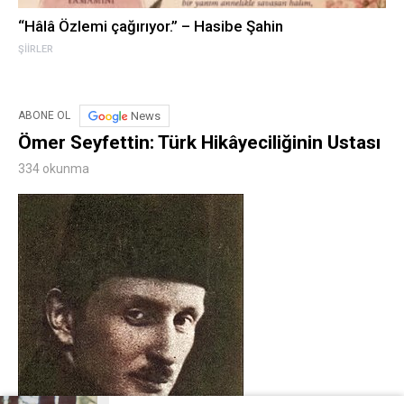
“Hâlâ Özlemi çağırıyor.” – Hasibe Şahin
ŞIIRLER
News
ABONE OL
Ömer Seyfettin: Türk Hikâyeciliğinin Ustası
334 okunma