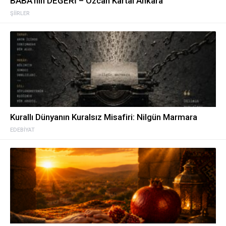
BABA’nın DEĞERİ – Özcan Kartal Ankara
ŞIIRLER
Kurallı Dünyanın Kuralsız Misafiri: Nilgün Marmara
EDEBIYAT