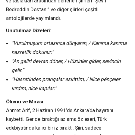
ve taslakları arasından derlenen şiirleri “Şeyh
Bedreddin Destanı” ve diğer şiirleri çeşitli
antolojilerde yayımlandı.
Unutulmaz Dizeleri:
“Vurulmuşum ortasınca dünyanın, / Kanıma kanıma
hasretlik dokunur.”
“An geliri devran döner, / Hüzünler gider, sevincin
gelir.”
“Hasretinden prangalar eskittim, / Nice pénçeler
kırdım, nice kapılar.”
Ölümü ve Mirası
Ahmet Arif, 2 Haziran 1991’de Ankara’da hayatını
kaybetti. Geride bıraktığı az ama öz eseri, Türk
edebiyatında kalıcı bir iz bıraktı. Şiiri, sadece