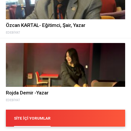
Özcan KARTAL- Eğitimci, Şair, Yazar
EDEBIYAT
Rojda Demir -Yazar
EDEBIYAT
SITE İÇI YORUMLAR