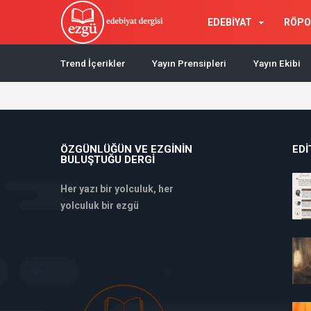
EDEBİYAT
RÖPO
Trend İçerikler
Yayın Prensipleri
Yayın Ekibi
ÖZGÜNLÜĞÜN VE EZGININ
EDI
BULUŞTUĞU DERGI
Her yazı bir yolculuk, her
yolculuk bir ezgü
deneme
bonusu
veren
siteler
deneme