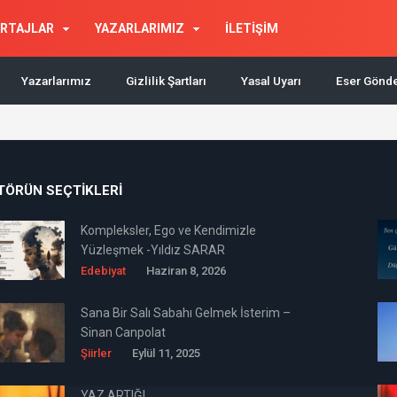
RTAJLAR
YAZARLARIMIZ
İLETİŞİM
Yazarlarımız
Gizlilik Şartları
Yasal Uyarı
Eser Gönd
TÖRÜN SEÇTIKLERI
Kompleksler, Ego ve Kendimizle
Yüzleşmek -Yıldız SARAR
Edebiyat
Haziran 8, 2026
Sana Bir Salı Sabahı Gelmek İsterim –
Sinan Canpolat
Şiirler
Eylül 11, 2025
YAZ ARTIĞI