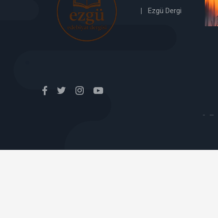
bonusu
|
Ezgü Dergi
verabet
giriş