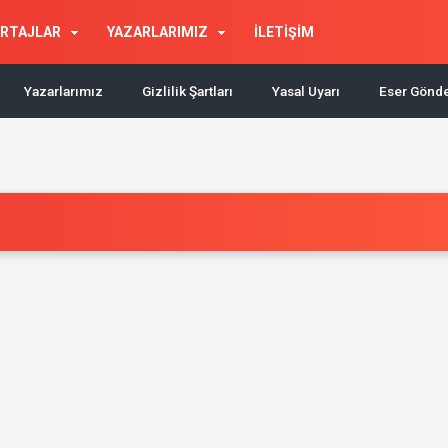
RTAJLAR
YAZARLARIMIZ
İLETİŞİM
Yazarlarımız
Gizlilik Şartları
Yasal Uyarı
Eser Gönd