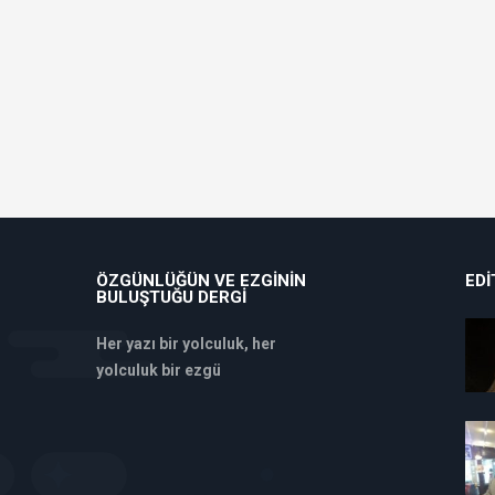
ÖZGÜNLÜĞÜN VE EZGININ
EDI
BULUŞTUĞU DERGI
Her yazı bir yolculuk, her
yolculuk bir ezgü
deneme
bonusu
veren