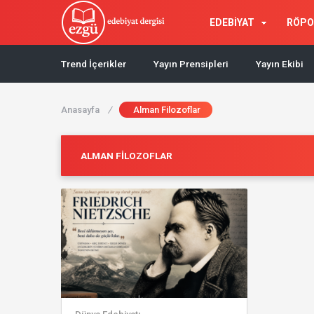
EDEBİYAT
RÖPO
Trend İçerikler
Yayın Prensipleri
Yayın Ekibi
Anasayfa
/
Alman Filozoflar
ALMAN FILOZOFLAR