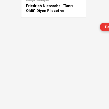
Dünya Edebiyatı
Friedrich Nietzsche: “Tanrı
Öldü” Diyen Filozof ve
Üstinsanın Peşinde Bir Hayat
Da