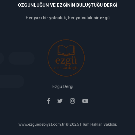
ÖZGÜNLÜĞÜN VE EZGININ BULUŞTUĞU DERGI
Her yazı bir yolculuk, her yolculuk bir ezgü
deneme
bonusu
veren
siteler
deneme
bonusu
verabet
giriş
Ezgü Dergi
www.ezguedebiyat.com.tr © 2025 | Tüm Hakları Saklıdır.