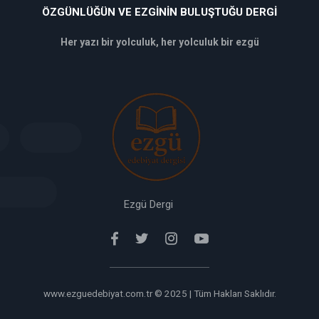
ÖZGÜNLÜĞÜN VE EZGININ BULUŞTUĞU DERGI
Her yazı bir yolculuk, her yolculuk bir ezgü
deneme
bonusu
veren
siteler
deneme
bonusu
verabet
giriş
Ezgü Dergi
www.ezguedebiyat.com.tr © 2025 | Tüm Hakları Saklıdır.