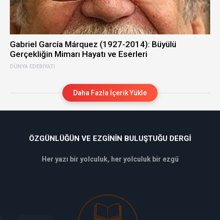
Gabriel García Márquez (1927-2014): Büyülü
Gerçekliğin Mimarı Hayatı ve Eserleri
DÜNYA EDEBIYATI
Daha Fazla İçerik Yükle
ÖZGÜNLÜĞÜN VE EZGININ BULUŞTUĞU DERGI
Her yazı bir yolculuk, her yolculuk bir ezgü
deneme
bonusu
veren
siteler