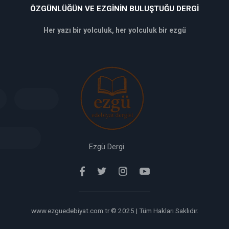
ÖZGÜNLÜĞÜN VE EZGININ BULUŞTUĞU DERGI
Her yazı bir yolculuk, her yolculuk bir ezgü
deneme
bonusu
veren
siteler
deneme
bonusu
verabet
giriş
Ezgü Dergi
www.ezguedebiyat.com.tr © 2025 | Tüm Hakları Saklıdır.