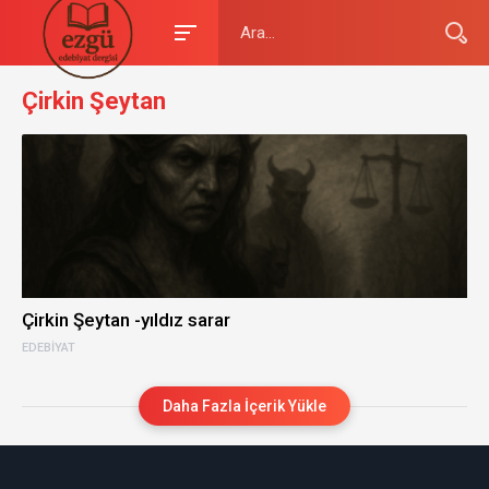
Çirkin Şeytan
Çirkin Şeytan -yıldız sarar
EDEBIYAT
Daha Fazla İçerik Yükle