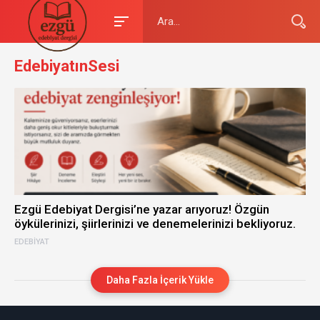
EdebiyatınSesi
Ezgü Edebiyat Dergisi’ne yazar arıyoruz! Özgün
öykülerinizi, şiirlerinizi ve denemelerinizi bekliyoruz.
EDEBIYAT
Daha Fazla İçerik Yükle