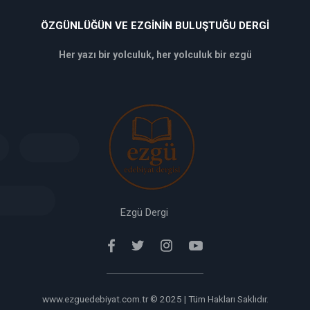
ÖZGÜNLÜĞÜN VE EZGININ BULUŞTUĞU DERGI
Her yazı bir yolculuk, her yolculuk bir ezgü
deneme
bonusu
veren
siteler
deneme
bonusu
verabet
giriş
Ezgü Dergi
www.ezguedebiyat.com.tr © 2025 | Tüm Hakları Saklıdır.