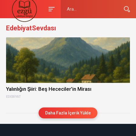
EdebiyatSevdası
Yalınlığın Şiiri: Beş Hececiler’in Mirası
EDEBIYAT
Daha Fazla İçerik Yükle