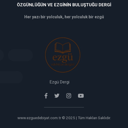
ÖZGÜNLÜĞÜN VE EZGININ BULUŞTUĞU DERGI
Her yazı bir yolculuk, her yolculuk bir ezgü
deneme
bonusu
veren
siteler
deneme
bonusu
verabet
giriş
Ezgü Dergi
www.ezguedebiyat.com.tr © 2025 | Tüm Hakları Saklıdır.