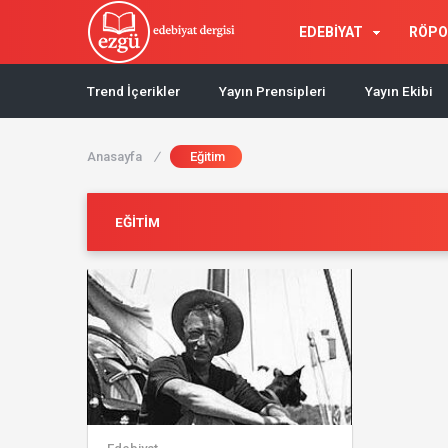
EDEBİYAT
RÖPO
Trend İçerikler
Yayın Prensipleri
Yayın Ekibi
Anasayfa
/
Eğitim
EĞITIM