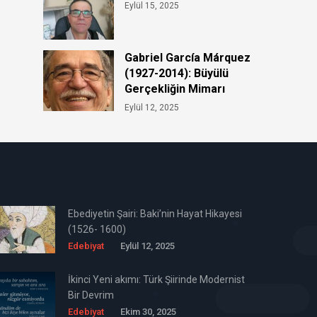
Eylül 15, 2025
Gabriel García Márquez
(1927-2014): Büyülü
Gerçekliğin Mimarı
Hayatı ve Eserleri
Eylül 12, 2025
Ebediyetin Şairi: Baki’nin Hayat Hikayesi
(1526- 1600)
Edebiyat
Eylül 12, 2025
İkinci Yeni akımı: Türk Şiirinde Modernist
Bir Devrim
Edebiyat
Ekim 30, 2025