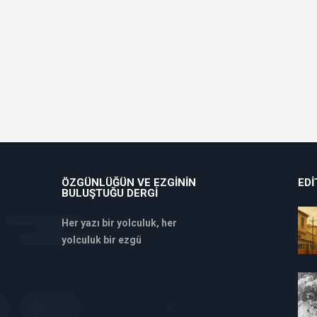
ÖZGÜNLÜĞÜN VE EZGININ
EDI
BULUŞTUĞU DERGI
Her yazı bir yolculuk, her
yolculuk bir ezgü
deneme
bonusu
veren