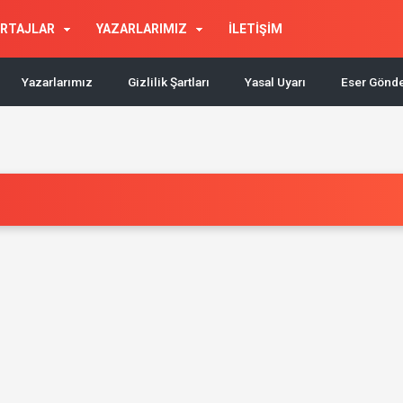
RTAJLAR
YAZARLARIMIZ
İLETİŞİM
Yazarlarımız
Gizlilik Şartları
Yasal Uyarı
Eser Gönd