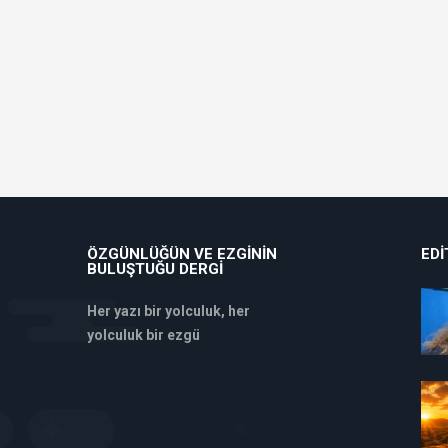
ÖZGÜNLÜĞÜN VE EZGININ
EDI
BULUŞTUĞU DERGI
Her yazı bir yolculuk, her
yolculuk bir ezgü
deneme
bonusu
veren