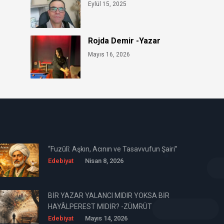
Eylül 15, 2025
Rojda Demir -Yazar
Mayıs 16, 2026
“Fuzûlî: Aşkın, Acının ve Tasavvufun Şairi”
Edebiyat
Nisan 8, 2026
BİR YAZAR YALANCI MIDIR YOKSA BİR
HAYÂLPEREST MİDİR? -ZÜMRÜT
ÖZGÜLER
Edebiyat
Mayıs 14, 2026