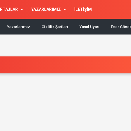
RTAJLAR
YAZARLARIMIZ
İLETİŞİM
Yazarlarımız
Gizlilik Şartları
Yasal Uyarı
Eser Gönd