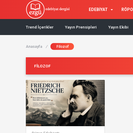
EDEBİYAT
RÖPO
Trend İçerikler
Yayın Prensipleri
Yayın Ekibi
Anasayfa
/
Filozof
FILOZOF