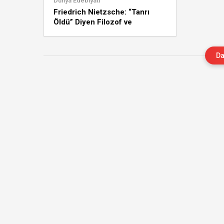
Dünya Edebiyatı
Friedrich Nietzsche: “Tanrı
Öldü” Diyen Filozof ve
Üstinsanın Peşinde Bir Hayat
Da