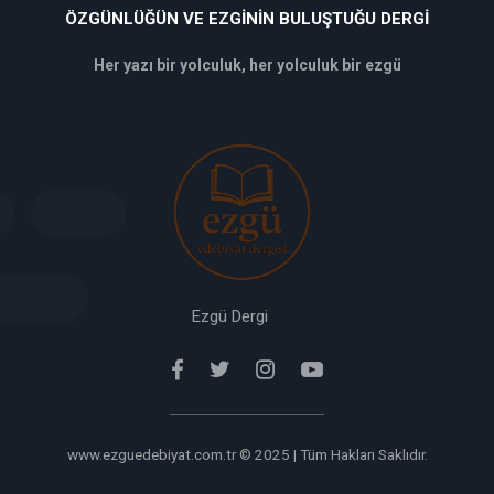
ÖZGÜNLÜĞÜN VE EZGININ BULUŞTUĞU DERGI
Her yazı bir yolculuk, her yolculuk bir ezgü
deneme
bonusu
veren
siteler
deneme
bonusu
verabet
giriş
Ezgü Dergi
www.ezguedebiyat.com.tr © 2025 | Tüm Hakları Saklıdır.