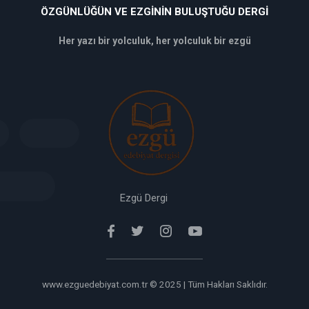
ÖZGÜNLÜĞÜN VE EZGININ BULUŞTUĞU DERGI
Her yazı bir yolculuk, her yolculuk bir ezgü
deneme
bonusu
veren
siteler
deneme
bonusu
verabet
giriş
Ezgü Dergi
www.ezguedebiyat.com.tr © 2025 | Tüm Hakları Saklıdır.