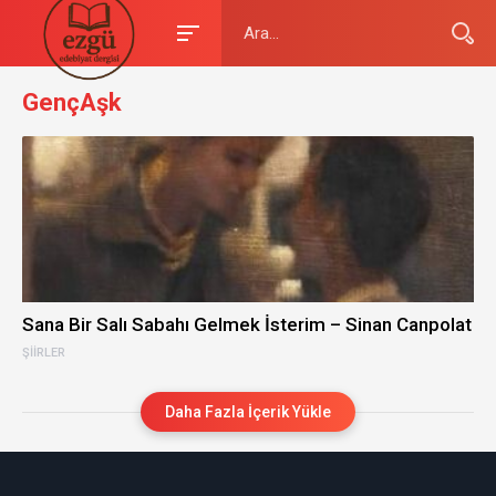
GençAşk
Sana Bir Salı Sabahı Gelmek İsterim – Sinan Canpolat
ŞIIRLER
Daha Fazla İçerik Yükle