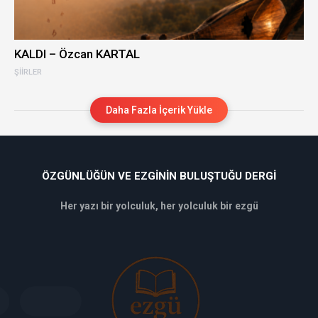
KALDI – Özcan KARTAL
ŞIIRLER
Daha Fazla İçerik Yükle
ÖZGÜNLÜĞÜN VE EZGININ BULUŞTUĞU DERGI
Her yazı bir yolculuk, her yolculuk bir ezgü
deneme
bonusu
veren
siteler
deneme