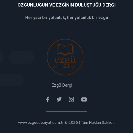
ÖZGÜNLÜĞÜN VE EZGININ BULUŞTUĞU DERGI
Her yazı bir yolculuk, her yolculuk bir ezgü
deneme
bonusu
veren
siteler
deneme
bonusu
verabet
giriş
Ezgü Dergi
www.ezguedebiyat.com.tr © 2025 | Tüm Hakları Saklıdır.