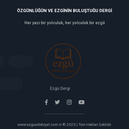
ÖZGÜNLÜĞÜN VE EZGININ BULUŞTUĞU DERGI
Her yazı bir yolculuk, her yolculuk bir ezgü
deneme
bonusu
veren
siteler
deneme
bonusu
verabet
giriş
Ezgü Dergi
www.ezguedebiyat.com.tr © 2025 | Tüm Hakları Saklıdır.