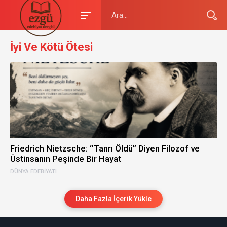
İyi Ve Kötü Ötesi
Friedrich Nietzsche: “Tanrı Öldü” Diyen Filozof ve
Üstinsanın Peşinde Bir Hayat
DÜNYA EDEBIYATI
Daha Fazla İçerik Yükle