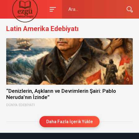
Latin Amerika Edebiyatı
“Denizlerin, Aşkların ve Devrimlerin Şairi: Pablo
Neruda’nın İzinde”
DÜNYA EDEBIYATI
Daha Fazla İçerik Yükle