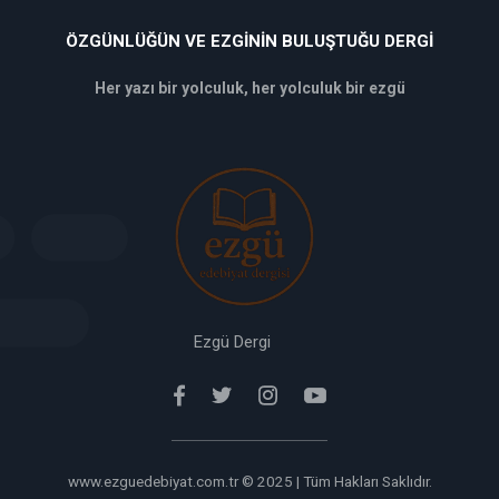
ÖZGÜNLÜĞÜN VE EZGININ BULUŞTUĞU DERGI
Her yazı bir yolculuk, her yolculuk bir ezgü
deneme
bonusu
veren
siteler
deneme
bonusu
verabet
giriş
Ezgü Dergi
www.ezguedebiyat.com.tr © 2025 | Tüm Hakları Saklıdır.