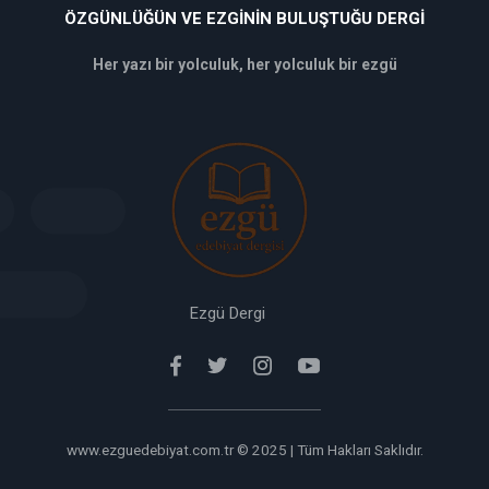
ÖZGÜNLÜĞÜN VE EZGININ BULUŞTUĞU DERGI
Her yazı bir yolculuk, her yolculuk bir ezgü
deneme
bonusu
veren
siteler
deneme
bonusu
verabet
giriş
Ezgü Dergi
www.ezguedebiyat.com.tr © 2025 | Tüm Hakları Saklıdır.