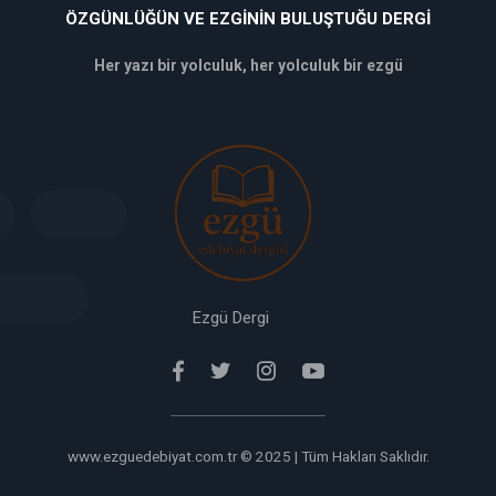
ÖZGÜNLÜĞÜN VE EZGININ BULUŞTUĞU DERGI
Her yazı bir yolculuk, her yolculuk bir ezgü
deneme
bonusu
veren
siteler
deneme
bonusu
verabet
giriş
Ezgü Dergi
www.ezguedebiyat.com.tr © 2025 | Tüm Hakları Saklıdır.