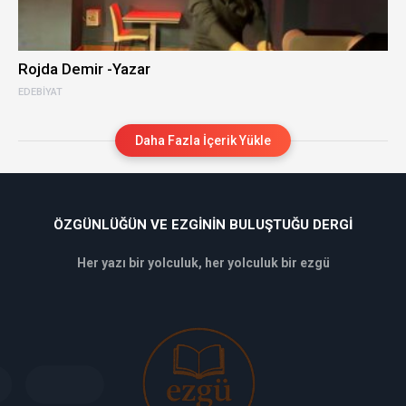
Rojda Demir -Yazar
EDEBIYAT
Daha Fazla İçerik Yükle
ÖZGÜNLÜĞÜN VE EZGININ BULUŞTUĞU DERGI
Her yazı bir yolculuk, her yolculuk bir ezgü
deneme
bonusu
veren
siteler
deneme