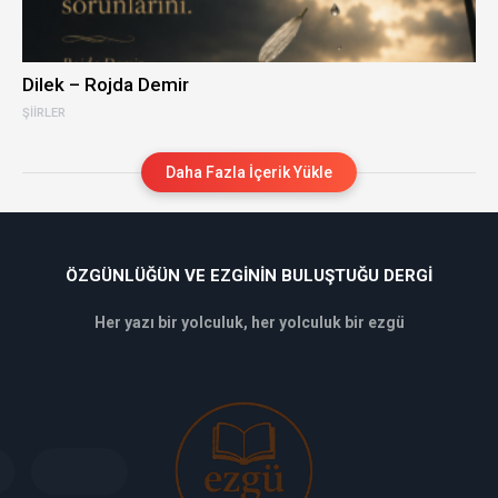
Dilek – Rojda Demir
ŞIIRLER
Daha Fazla İçerik Yükle
ÖZGÜNLÜĞÜN VE EZGININ BULUŞTUĞU DERGI
Her yazı bir yolculuk, her yolculuk bir ezgü
deneme
bonusu
veren
siteler
deneme