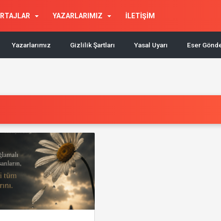
RTAJLAR
YAZARLARIMIZ
İLETİŞİM
Yazarlarımız
Gizlilik Şartları
Yasal Uyarı
Eser Gönd