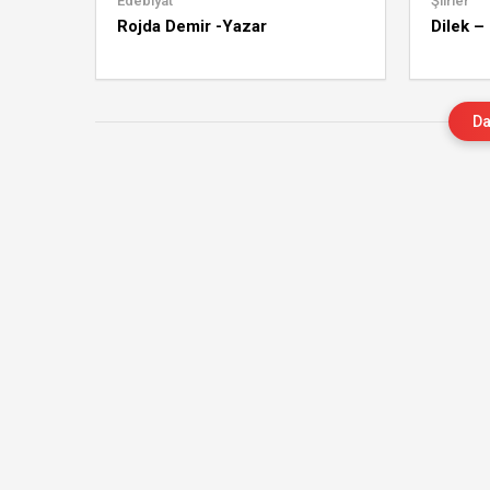
Edebiyat
Şiirler
Rojda Demir -Yazar
Dilek –
Da