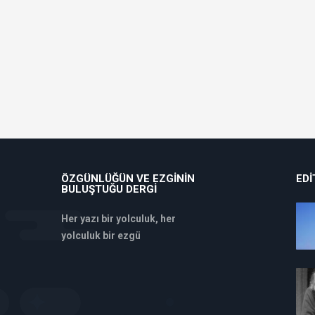
ÖZGÜNLÜĞÜN VE EZGININ
EDI
BULUŞTUĞU DERGI
Her yazı bir yolculuk, her
yolculuk bir ezgü
deneme
bonusu
veren