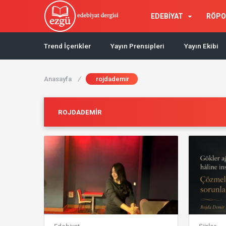
EDEBİYAT
RÖPO
Trend İçerikler
Yayın Prensipleri
Yayın Ekibi
Anasayfa
/
rojdademir
ROJDADEMIR