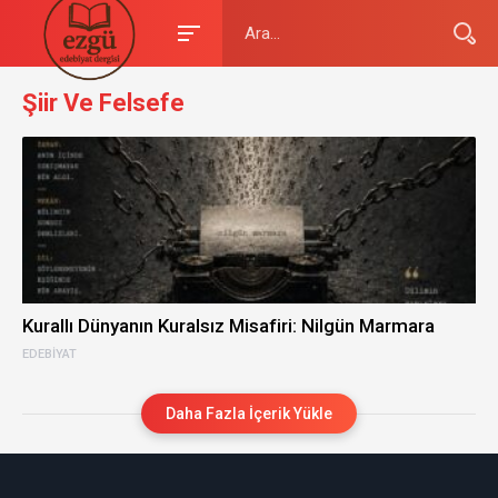
Şiir Ve Felsefe
Kurallı Dünyanın Kuralsız Misafiri: Nilgün Marmara
EDEBIYAT
Daha Fazla İçerik Yükle