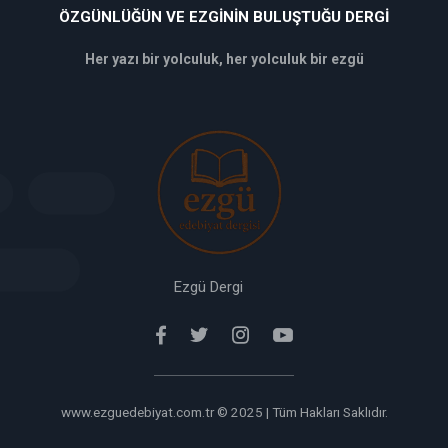
ÖZGÜNLÜĞÜN VE EZGININ BULUŞTUĞU DERGI
Her yazı bir yolculuk, her yolculuk bir ezgü
deneme
bonusu
veren
siteler
deneme
bonusu
verabet
giriş
Ezgü Dergi
www.ezguedebiyat.com.tr © 2025 | Tüm Hakları Saklıdır.