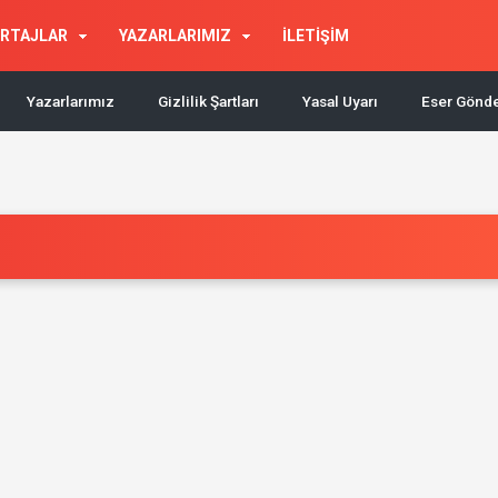
RTAJLAR
YAZARLARIMIZ
İLETİŞİM
Yazarlarımız
Gizlilik Şartları
Yasal Uyarı
Eser Gönd