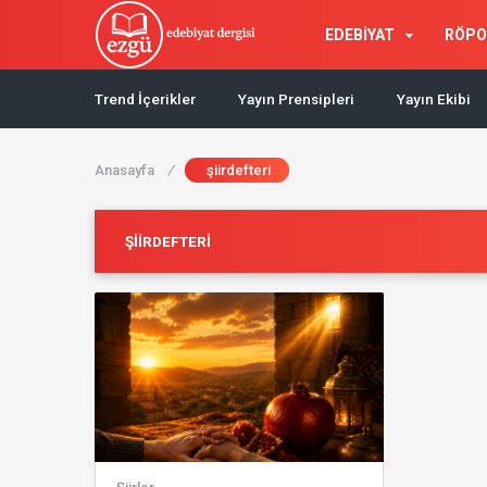
EDEBİYAT
RÖPO
Trend İçerikler
Yayın Prensipleri
Yayın Ekibi
Anasayfa
/
şiirdefteri
ŞIIRDEFTERI