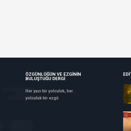
ÖZGÜNLÜĞÜN VE EZGININ
EDI
BULUŞTUĞU DERGI
Her yazı bir yolculuk, her
yolculuk bir ezgü
deneme
bonusu
veren