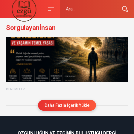
Sorgulayanİnsan
DENEMELER
Daha Fazla İçerik Yükle
ÖZGÜNLÜĞÜN VE EZGININ BULUŞTUĞU DERGI