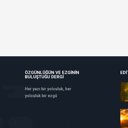
ÖZGÜNLÜĞÜN VE EZGININ
EDI
BULUŞTUĞU DERGI
Her yazı bir yolculuk, her
yolculuk bir ezgü
deneme
bonusu
veren