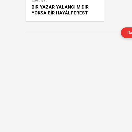
Edebiyat
BİR YAZAR YALANCI MIDIR
YOKSA BİR HAYÂLPEREST
MİDİR? -ZÜMRÜT ÖZGÜLER
Da