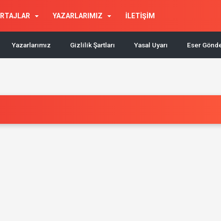
RTAJLAR
YAZARLARIMIZ
İLETİŞİM
Yazarlarımız
Gizlilik Şartları
Yasal Uyarı
Eser Gönd