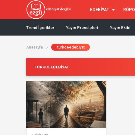
EDEBİYAT
RÖPO
Trend İçerikler
Yayın Prensipleri
Yayın Ekibi
Anasayfa
/
türkceedebiyat
TÜRKCEEDEBIYAT