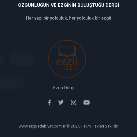
ÖZGÜNLÜĞÜN VE EZGININ BULUŞTUĞU DERGI
Her yazı bir yolculuk, her yolculuk bir ezgü
deneme
bonusu
veren
siteler
deneme
bonusu
verabet
giriş
Ezgü Dergi
www.ezguedebiyat.com.tr © 2025 | Tüm Hakları Saklıdır.