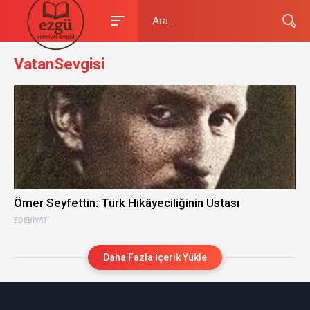
VatanSevgisi
Ömer Seyfettin: Türk Hikâyeciliğinin Ustası
EDEBIYAT
Daha Fazla İçerik Yükle