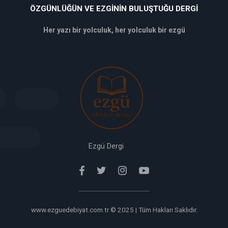
ÖZGÜNLÜĞÜN VE EZGININ BULUŞTUĞU DERGI
Her yazı bir yolculuk, her yolculuk bir ezgü
deneme
bonusu
veren
siteler
deneme
bonusu
verabet
giriş
Ezgü Dergi
www.ezguedebiyat.com.tr © 2025 | Tüm Hakları Saklıdır.