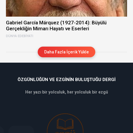
Gabriel García Márquez (1927-2014): Büyülü
Gerçekliğin Mimarı Hayatı ve Eserleri
DÜNYA EDEBIYATI
Daha Fazla İçerik Yükle
ÖZGÜNLÜĞÜN VE EZGININ BULUŞTUĞU DERGI
Her yazı bir yolculuk, her yolculuk bir ezgü
deneme
bonusu
veren
siteler