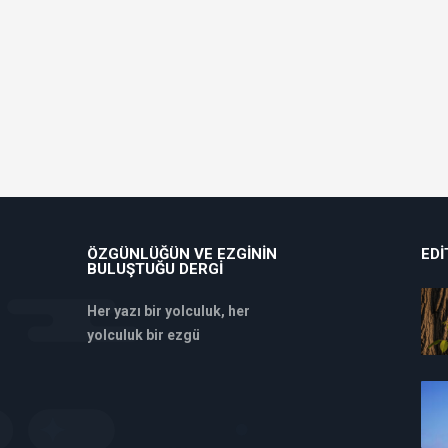
ÖZGÜNLÜĞÜN VE EZGININ
EDI
BULUŞTUĞU DERGI
Her yazı bir yolculuk, her
yolculuk bir ezgü
deneme
bonusu
veren