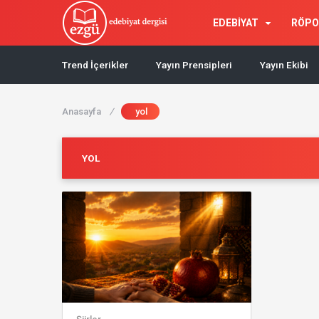
EDEBİYAT
RÖPO
Trend İçerikler
Yayın Prensipleri
Yayın Ekibi
Anasayfa
/
yol
YOL