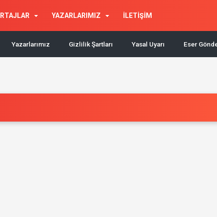
RTAJLAR
YAZARLARIMIZ
İLETİŞİM
Yazarlarımız
Gizlilik Şartları
Yasal Uyarı
Eser Gönd