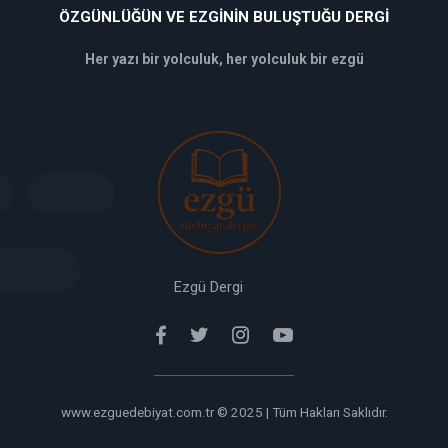
ÖZGÜNLÜĞÜN VE EZGININ BULUŞTUĞU DERGI
Her yazı bir yolculuk, her yolculuk bir ezgü
deneme
bonusu
veren
siteler
deneme
bonusu
verabet
giriş
Ezgü Dergi
www.ezguedebiyat.com.tr © 2025 | Tüm Hakları Saklıdır.