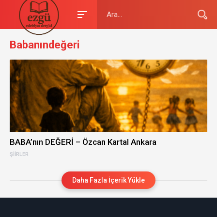
Babanındeğeri
BABA’nın DEĞERİ – Özcan Kartal Ankara
ŞIIRLER
Daha Fazla İçerik Yükle