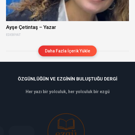
Ayşe Çetintaş – Yazar
EDEBIYAT
Daha Fazla İçerik Yükle
ÖZGÜNLÜĞÜN VE EZGININ BULUŞTUĞU DERGI
Her yazı bir yolculuk, her yolculuk bir ezgü
deneme
bonusu
veren
siteler
deneme