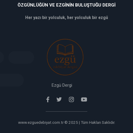
ÖZGÜNLÜĞÜN VE EZGININ BULUŞTUĞU DERGI
Her yazı bir yolculuk, her yolculuk bir ezgü
deneme
bonusu
veren
siteler
deneme
bonusu
verabet
giriş
Ezgü Dergi
www.ezguedebiyat.com.tr © 2025 | Tüm Hakları Saklıdır.