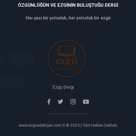
ÖZGÜNLÜĞÜN VE EZGININ BULUŞTUĞU DERGI
Her yazı bir yolculuk, her yolculuk bir ezgü
deneme
bonusu
veren
siteler
deneme
bonusu
verabet
giriş
Ezgü Dergi
www.ezguedebiyat.com.tr © 2025 | Tüm Hakları Saklıdır.