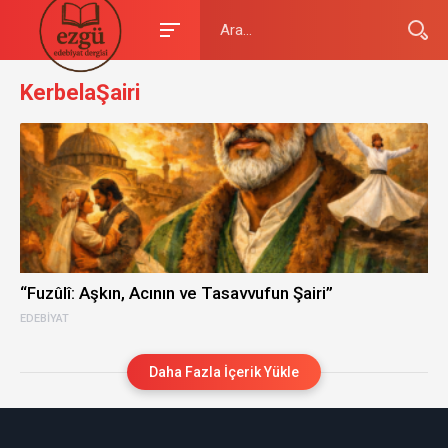
KerbelaŞairi
“Fuzûlî: Aşkın, Acının ve Tasavvufun Şairi”
EDEBIYAT
Daha Fazla İçerik Yükle