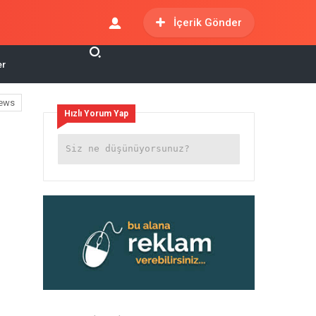
İçerik Gönder
er
ews
Hızlı Yorum Yap