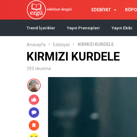
EDEBİYAT
RÖPO
Trend İçerikler
Yayın Prensipleri
Yayın Ekibi
KIRMIZI KURDELE
Anasayfa
Edebiyat
KIRMIZI KURDELE
293 okunma