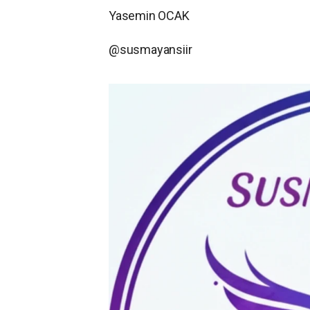
Yasemin OCAK
@susmayansiir