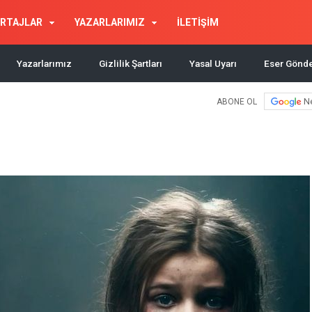
RTAJLAR
YAZARLARIMIZ
İLETİŞİM
Yazarlarımız
Gizlilik Şartları
Yasal Uyarı
Eser Gönd
N
ABONE OL