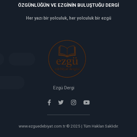
ÖZGÜNLÜĞÜN VE EZGININ BULUŞTUĞU DERGI
Her yazı bir yolculuk, her yolculuk bir ezgü
deneme
bonusu
veren
siteler
deneme
bonusu
verabet
giriş
Ezgü Dergi
www.ezguedebiyat.com.tr © 2025 | Tüm Hakları Saklıdır.