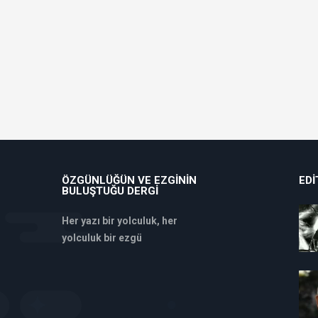
ÖZGÜNLÜĞÜN VE EZGININ
EDI
BULUŞTUĞU DERGI
Her yazı bir yolculuk, her
yolculuk bir ezgü
deneme
bonusu
veren