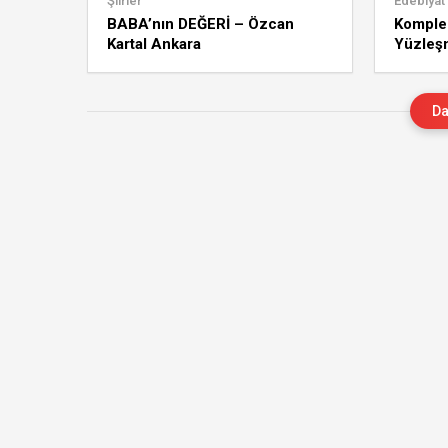
Şiirler
Edebiyat
BABA’nın DEĞERİ – Özcan
Komplek
Kartal Ankara
Yüzleş
Da