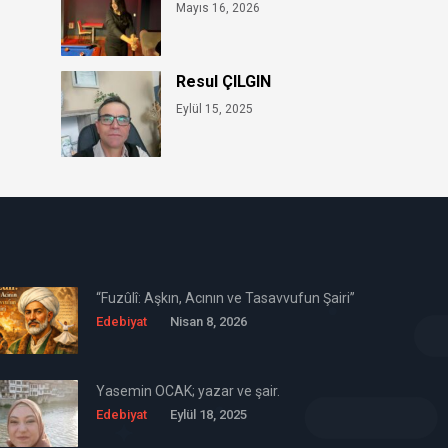
Mayıs 16, 2026
Resul ÇILGIN
Eylül 15, 2025
“Fuzûlî: Aşkın, Acının ve Tasavvufun Şairi”
Edebiyat
Nisan 8, 2026
Yasemin OCAK; yazar ve şair.
Edebiyat
Eylül 18, 2025