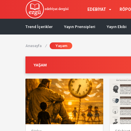
EDEBİYAT
RÖPO
Trend İçerikler
Yayın Prensipleri
Yayın Ekibi
Anasayfa
/
Yaşam
YAŞAM