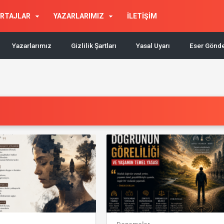
RTAJLAR
YAZARLARIMIZ
İLETİŞİM
Yazarlarımız
Gizlilik Şartları
Yasal Uyarı
Eser Gönd