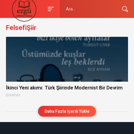
FelsefiŞiir
İkinci Yeni akımı: Türk Şiirinde Modernist Bir Devrim
EDEBIYAT
Daha Fazla İçerik Yükle