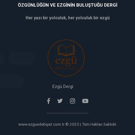
ÖZGÜNLÜĞÜN VE EZGININ BULUŞTUĞU DERGI
Her yazı bir yolculuk, her yolculuk bir ezgü
deneme
bonusu
veren
siteler
deneme
bonusu
verabet
giriş
Ezgü Dergi
www.ezguedebiyat.com.tr © 2025 | Tüm Hakları Saklıdır.