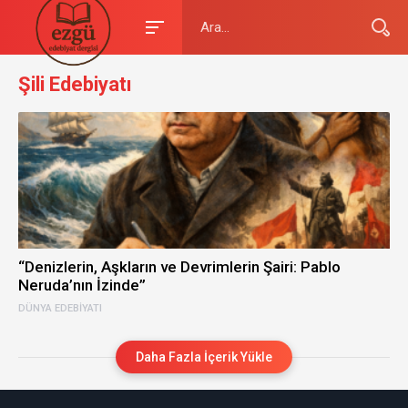
Şili Edebiyatı
“Denizlerin, Aşkların ve Devrimlerin Şairi: Pablo
Neruda’nın İzinde”
DÜNYA EDEBIYATI
Daha Fazla İçerik Yükle