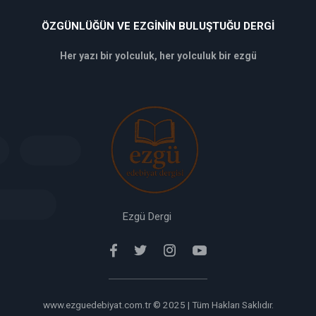
ÖZGÜNLÜĞÜN VE EZGININ BULUŞTUĞU DERGI
Her yazı bir yolculuk, her yolculuk bir ezgü
deneme
bonusu
veren
siteler
deneme
bonusu
verabet
giriş
Ezgü Dergi
www.ezguedebiyat.com.tr © 2025 | Tüm Hakları Saklıdır.